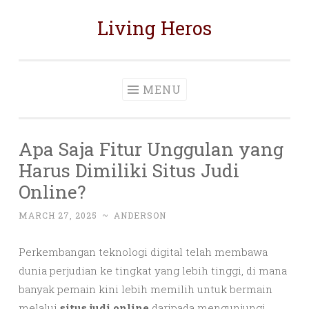
Living Heros
Skip
to
content
MENU
Apa Saja Fitur Unggulan yang
Harus Dimiliki Situs Judi
Online?
MARCH 27, 2025
~
ANDERSON
Perkembangan teknologi digital telah membawa
dunia perjudian ke tingkat yang lebih tinggi, di mana
banyak pemain kini lebih memilih untuk bermain
melalui
situs judi online
daripada mengunjungi