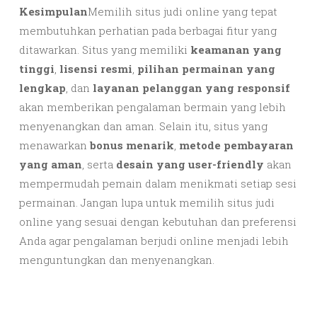
Kesimpulan
Memilih situs judi online yang tepat
membutuhkan perhatian pada berbagai fitur yang
ditawarkan. Situs yang memiliki
keamanan yang
tinggi
,
lisensi resmi
,
pilihan permainan yang
lengkap
, dan
layanan pelanggan yang responsif
akan memberikan pengalaman bermain yang lebih
menyenangkan dan aman. Selain itu, situs yang
menawarkan
bonus menarik
,
metode pembayaran
yang aman
, serta
desain yang user-friendly
akan
mempermudah pemain dalam menikmati setiap sesi
permainan. Jangan lupa untuk memilih situs judi
online yang sesuai dengan kebutuhan dan preferensi
Anda agar pengalaman berjudi online menjadi lebih
menguntungkan dan menyenangkan.