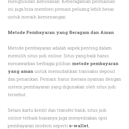
menghindari kebosanan. Keberagaman permainan
ini juga bisa memberi pemain peluang lebih besar
untuk meraih kemenangan.
Metode Pembayaran yang Beragam dan Aman
Metode pembayaran adalah aspek penting dalam
memilih situs judi online. Situs yang baik harus
menawarkan berbagai pilihan
metode pembayaran
yang aman
untuk memudahkan transaksi deposit
dan penarikan. Pemain harus merasa nyaman dengan
sistem pembayaran yang digunakan oleh situs judi
tersebut.
Selain kartu kredit dan transfer bank, situs judi
online terbaik biasanya juga menyediakan opsi
pembayaran modern seperti
e-wallet
,