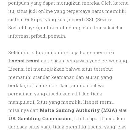
penipuan yang dapat merugikan mereka. Oleh karena
itu, situs judi online yang terpercaya harus memiliki
sistem enkripsi yang kuat, seperti SSL (Secure
Socket Layer), untuk melindungi data transaksi dan
informasi pribadi pemain.
Selain itu, situs judi online juga harus memiliki
lisensi resmi
dari badan pengawas yang berwenang.
Lisensi ini menunjukkan bahwa situs tersebut
mematuhi standar keamanan dan aturan yang
berlaku, serta memberikan jaminan bahwa
permainan yang disediakan adil dan tidak
manipulatif. Situs yang memiliki lisensi resmi,
misalnya dari
Malta Gaming Authority (MGA)
atau
UK Gambling Commission
, lebih dapat diandalkan
daripada situs yang tidak memiliki lisensi yang jelas.