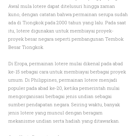
Awal mula lotere dapat ditelusuri hingga zaman
kuno, dengan catatan bahwa permainan serupa sudah
ada di Tiongkok pada 2000 tahun yang lalu. Pada saat
itu, lotere digunakan untuk membiayai proyek-
proyek besar negara seperti pembangunan Tembok
Besar Tiongkok.
Di Eropa, permainan lotere mulai dikenal pada abad
ke-15 sebagai cara untuk membiayai berbagai proyek
umum. Di Philippines, permainan lotere menjadi
populer pada abad ke-20, ketika pemerintah mulai
mengorganisasi berbagai jenis undian sebagai
sumber pendapatan negara. Seiring waktu, banyak
jenis lotere yang muncul dengan beragam
mekanisme undian serta hadiah yang ditawarkan.