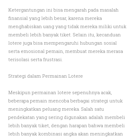
Ketergantungan ini bisa mengarah pada masalah
finansial yang lebih besar, karena mereka
menghabiskan uang yang tidak mereka miliki untuk
membeli lebih banyak tiket. Selain itu, kecanduan
lotere juga bisa mempengaruhi hubungan sosial
serta emosional pemain, membuat mereka merasa
terisolasi serta frustrasi.
Strategi dalam Permainan Lotere
Meskipun permainan lotere sepenuhnya acak,
beberapa pemain mencoba berbagai strategi untuk
meningkatkan peluang mereka. Salah satu
pendekatan yang sering digunakan adalah membeli
lebih banyak tiket, dengan harapan bahwa membeli
lebih banyak kombinasi angka akan meningkatkan