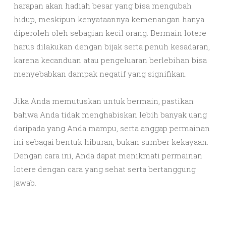
harapan akan hadiah besar yang bisa mengubah
hidup, meskipun kenyataannya kemenangan hanya
diperoleh oleh sebagian kecil orang. Bermain lotere
harus dilakukan dengan bijak serta penuh kesadaran,
karena kecanduan atau pengeluaran berlebihan bisa
menyebabkan dampak negatif yang signifikan.
Jika Anda memutuskan untuk bermain, pastikan
bahwa Anda tidak menghabiskan lebih banyak uang
daripada yang Anda mampu, serta anggap permainan
ini sebagai bentuk hiburan, bukan sumber kekayaan.
Dengan cara ini, Anda dapat menikmati permainan
lotere dengan cara yang sehat serta bertanggung
jawab.