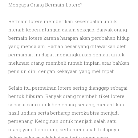
Mengapa Orang Bermain Lotere?
Bermain lotere memberikan kesempatan untuk
meraih keberuntungan dalam sekejap. Banyak orang
bermain lotere karena harapan akan perubahan hidup
yang mendalam. Hadiah besar yang ditawarkan oleh
permainan ini dapat memungkinkan pemain untuk
melunasi utang, membeli rumah impian, atau bahkan
pensiun dini dengan kekayaan yang melimpah.
Selain itu, permainan lotere sering dianggap sebagai
bentuk hiburan. Banyak orang membeli tiket lotere
sebagai cara untuk bersenang-senang, menantikan
hasil undian serta berharap mereka bisa menjadi
pemenang. Keinginan untuk menjadi salah satu
orang yang beruntung serta mengubah hidupnya
dalam sekejap adalah daya tarik utama yang