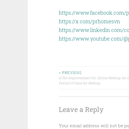
https://www.facebook.com/
https://x.com/prhomesvn
https://www.linkedin.com/
https://www.youtube.com/
Post
< PREVIOUS
aThe Improvement for Online Betting An i
Period of time for Betting
navigation
Leave a Reply
Your email address will not be p