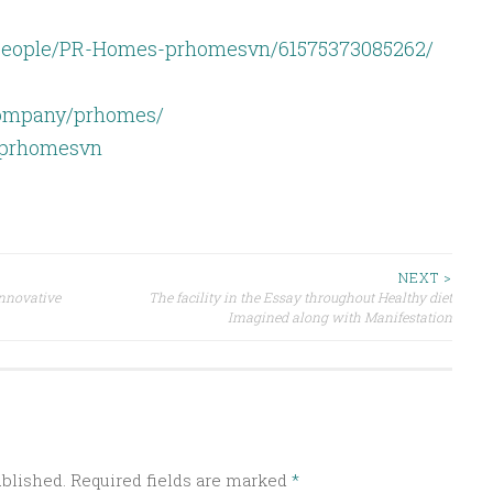
people/PR-Homes-prhomesvn/61575373085262/
company/prhomes/
@prhomesvn
NEXT >
nnovative
The facility in the Essay throughout Healthy diet
Imagined along with Manifestation
ublished.
Required fields are marked
*