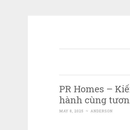
Skip
to
content
PR Homes – Kiến
hành cùng tương
MAY 8, 2025
~
ANDERSON