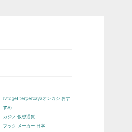
lvtogel terpercaya
オンカジ おす
すめ
カジノ 仮想通貨
ブック メーカー 日本