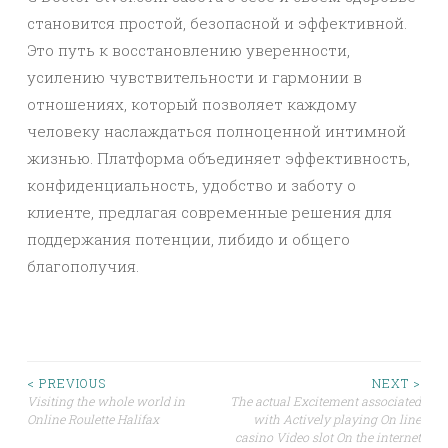
становится простой, безопасной и эффективной.
Это путь к восстановлению уверенности,
усилению чувствительности и гармонии в
отношениях, который позволяет каждому
человеку наслаждаться полноценной интимной
жизнью. Платформа объединяет эффективность,
конфиденциальность, удобство и заботу о
клиенте, предлагая современные решения для
поддержания потенции, либидо и общего
благополучия.
Post
< PREVIOUS
NEXT >
Visiting the whole world in
The actual Excitement associated
Online Roulette Halifax
with Actively playing On line
navigation
casino Video slot On the internet