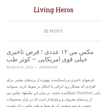
Living Heros
Skip
to
content
MENU
مکس من ۱۲ عددی ؛ قرص تاخیری
خیلی قوی امریکایی – کوثر طب
MARCH 20, 2025
~
ANDERSON
قرصهای تاخیری و راستکننده، بهویژه از برندهای معتبر، برای
افرادی که مشکل زود انزالی یا اختلال در نعوظ دارند، میتوانند
کمککننده باشند. در میان این مکملها، مکس من (MaxMan) یکی
از برندهای معروف و پرطرفدار است که در بازار محصولات
جنسی عرضه میشود. این قرصها به طور خاص برای تقویت