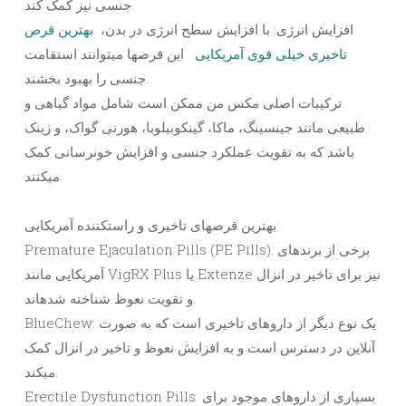
جنسی نیز کمک کند.
افزایش انرژی: با افزایش سطح انرژی در بدن،
بهترین قرص
تاخیری خیلی قوی آمریکایی
این قرصها میتوانند استقامت
جنسی را بهبود بخشند.
ترکیبات اصلی مکس من ممکن است شامل مواد گیاهی و
طبیعی مانند جینسینگ، ماکا، گینکوبیلوبا، هورنی گواک، و زینک
باشد که به تقویت عملکرد جنسی و افزایش خونرسانی کمک
میکنند.
بهترین قرصهای تاخیری و راستکننده آمریکایی:
Premature Ejaculation Pills (PE Pills): برخی از برندهای
آمریکایی مانند VigRX Plus یا Extenze نیز برای تاخیر در انزال
و تقویت نعوظ شناخته شدهاند.
BlueChew: یک نوع دیگر از داروهای تاخیری است که به صورت
آنلاین در دسترس است و به افزایش نعوظ و تاخیر در انزال کمک
میکند.
Erectile Dysfunction Pills: بسیاری از داروهای موجود برای