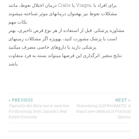
درمان اختلال نعوظ، مانند Cialis یا Viagra، برای افراد با
مشکلات نعوظ نیز بهعنوان درمانهای موثر شناخته میشوند.
نکات مهم:
مشاوره پزشکی: قبل از استفاده از هر نوع قرص تاخیری، بهتر
است با پزشک مشورت کنید، بهویژه اگر مشکلات زمینهای
پزشکی دارید یا داروهای خاصی مصرف میکنید.
نتایج متغیر: اثرگذاری این قرصها میتواند بسته به فرد متفاوت
باشد.
Post
< PREVIOUS
NEXT >
Typically the Story not to mention
Discovering QQPRAGMATIC: A
Forthcoming from Canada’s Real
brand new Method of Practical
navigation
Estate Economy
Options