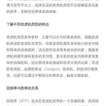
博天堂等平台上，选择合适的老虎机类型不仅能够提高玩家
的胜率，还能优化整体游戏体验。
了解不同老虎机类型的特点
老虎机类型多种多样，主要可以分为经典老虎机、视频老虎
机和进阶老虎机等类型。经典老虎机通常具有较少的支付线
和简单的游戏规则，适合那些追求简单娱乐的玩家；视频老
虎机则通常拥有更多的支付线、更丰富的奖金功能和更加复
杂的游戏机制，适合那些喜欢挑战和追求大奖的玩家；而进
阶老虎机，如累积奖金（Jackpot）老虎机，则提供巨额奖
池，玩家可以通过不断投注积累奖金，触发大额奖励。
回报率与胜率的关系
回报率（RTP）是决定老虎机胜率的一个关键因素。高回报