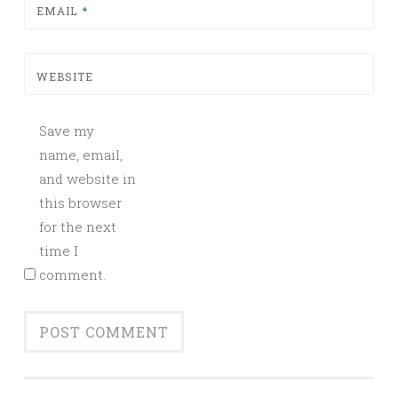
EMAIL
*
WEBSITE
Save my
name, email,
and website in
this browser
for the next
time I
comment.