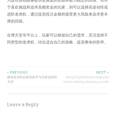
为这些游戏能够提供更频繁的奖励和较为稳定的回报。而对
于喜欢挑战和追求高额奖金的玩家，则可以选择高波动性或
进阶老虎机，通过提高投注金额和接受更大风险来追求更丰
厚的回报。
在博天堂等平台上，玩家可以根据自己的需求，灵活选择不
同类型的老虎机，结合适合自己的策略，提高整体的胜率。
Post
< PREVIOUS
NEXT >
赌场老虎机的最高赔率与玩家选择的
Using Expenditures Huge pan
关系
Online Betting Service provider
navigation
Leave a Reply