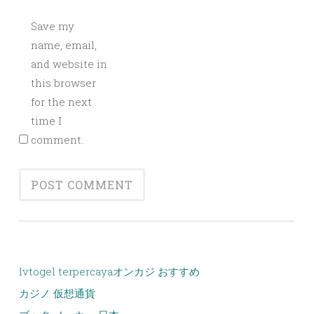
Save my
name, email,
and website in
this browser
for the next
time I
comment.
lvtogel terpercaya
オンカジ おすすめ
カジノ 仮想通貨