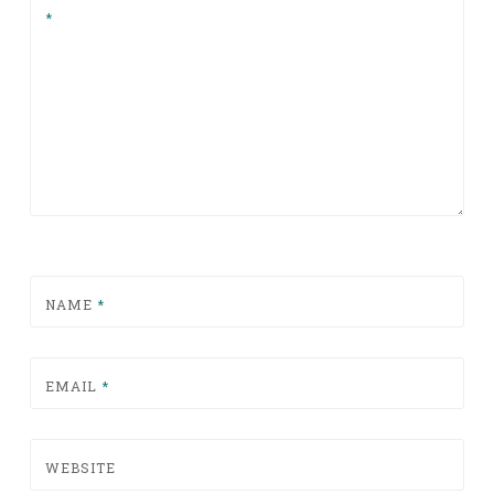
*
NAME
*
EMAIL
*
WEBSITE