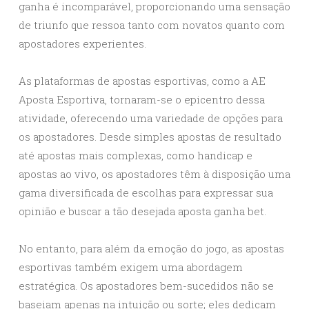
ganha é incomparável, proporcionando uma sensação
de triunfo que ressoa tanto com novatos quanto com
apostadores experientes.
As plataformas de apostas esportivas, como a AE
Aposta Esportiva, tornaram-se o epicentro dessa
atividade, oferecendo uma variedade de opções para
os apostadores. Desde simples apostas de resultado
até apostas mais complexas, como handicap e
apostas ao vivo, os apostadores têm à disposição uma
gama diversificada de escolhas para expressar sua
opinião e buscar a tão desejada aposta ganha bet.
No entanto, para além da emoção do jogo, as apostas
esportivas também exigem uma abordagem
estratégica. Os apostadores bem-sucedidos não se
baseiam apenas na intuição ou sorte; eles dedicam