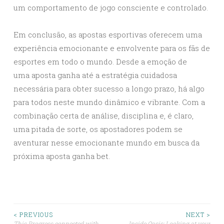
um comportamento de jogo consciente e controlado.
Em conclusão, as apostas esportivas oferecem uma
experiência emocionante e envolvente para os fãs de
esportes em todo o mundo. Desde a emoção de
uma aposta ganha até a estratégia cuidadosa
necessária para obter sucesso a longo prazo, há algo
para todos neste mundo dinâmico e vibrante. Com a
combinação certa de análise, disciplina e, é claro,
uma pitada de sorte, os apostadores podem se
aventurar nesse emocionante mundo em busca da
próxima aposta ganha bet.
Post
< PREVIOUS
NEXT >
This Progress connected with
Inside Oasis: Looking at your