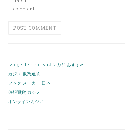
time I
comment.
lvtogel terpercaya
オンカジ おすすめ
カジノ 仮想通貨
ブック メーカー 日本
仮想通貨 カジノ
オンラインカジノ