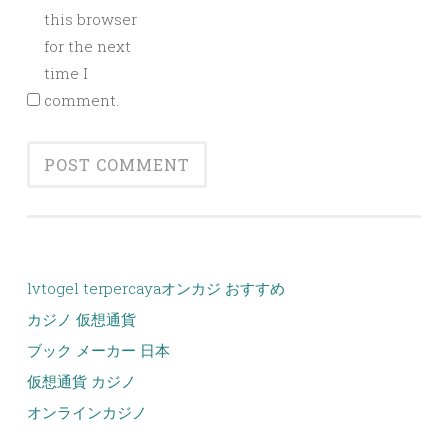
this browser
for the next
time I
comment.
lvtogel terpercaya
オンカジ おすすめ
カジノ 仮想通貨
ブック メーカー 日本
仮想通貨 カジノ
オンラインカジノ