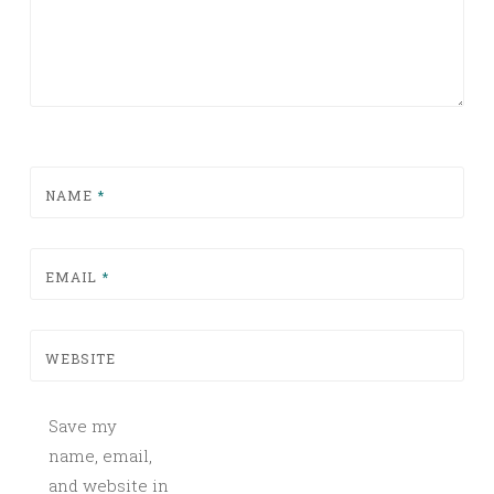
NAME
*
EMAIL
*
WEBSITE
Save my
name, email,
and website in