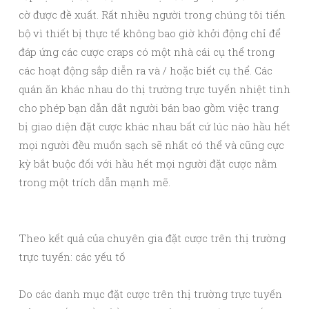
cờ được đề xuất. Rất nhiều người trong chúng tôi tiến
bộ vì thiết bị thực tế không bao giờ khởi động chỉ để
đáp ứng các cược craps có một nhà cái cụ thể trong
các hoạt động sắp diễn ra và / hoặc biết cụ thể. Các
quán ăn khác nhau do thị trường trực tuyến nhiệt tình
cho phép bạn dẫn dắt người bán bao gồm việc trang
bị giao diện đặt cược khác nhau bất cứ lúc nào hầu hết
mọi người đều muốn sạch sẽ nhất có thể và cũng cực
kỳ bắt buộc đối với hầu hết mọi người đặt cược nằm
trong một trích dẫn mạnh mẽ.
Theo kết quả của chuyên gia đặt cược trên thị trường
trực tuyến: các yếu tố
Do các danh mục đặt cược trên thị trường trực tuyến