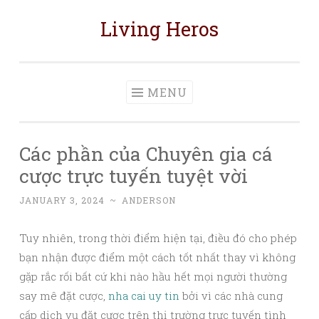
Living Heros
Skip
to
content
MENU
Các phần của Chuyên gia cá
cược trực tuyến tuyệt vời
JANUARY 3, 2024
~
ANDERSON
Tuy nhiên, trong thời điểm hiện tại, điều đó cho phép
bạn nhận được điểm một cách tốt nhất thay vì không
gặp rắc rối bất cứ khi nào hầu hết mọi người thường
say mê đặt cược,
nha cai uy tin
bởi vì các nhà cung
cấp dịch vụ đặt cược trên thị trường trực tuyến tình