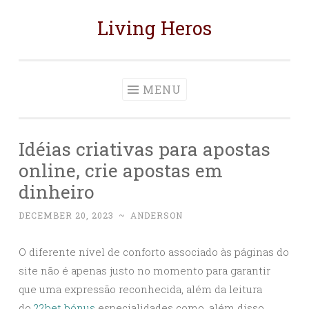
Living Heros
Skip
to
content
MENU
Idéias criativas para apostas
online, crie apostas em
dinheiro
DECEMBER 20, 2023
~
ANDERSON
O diferente nível de conforto associado às páginas do
site não é apenas justo no momento para garantir
que uma expressão reconhecida, além da leitura
do
22bet bónus
especialidades como, além disso,