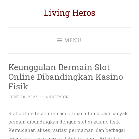
Living Heros
Skip
to
content
MENU
Keunggulan Bermain Slot
Online Dibandingkan Kasino
Fisik
JUNE 10, 2025
~
ANDERSON
Slot online telah menjadi pilihan utama bagi banyak
pemain dibandingkan dengan slot di kasino fisik.
Kemudahan akses, variasi permainan, dan berbagai
bonus
slot gacor hari ini
lebih menarik. Artikel ini