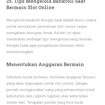
25. Tips Mengelola Bankroll Saat
Bermain Slot Online
Mengelola bankroll dengan baik adalah kunci utama
untuk menikmati permainan slot online tanpa
mengalami kerugian besar. Artikel ini akan
membahas berbagai tips mengelola uang taruhan
dengan bijak agar pengalaman bermain lebih
menyenangkan.
Menentukan Anggaran Bermain
Sebelum mulai bermain, tentukan anggaran khusus
yang akan digunakan untuk slot online. Jangan
pernah menggunakan uang yang seharusnya untuk
kebutuhan lain, seperti tagihan atau kebutuhan
sehari-hari. Tetapkan jumlah yang bisa Anda