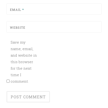
EMAIL
*
WEBSITE
Save my
name, email,
and website in
this browser
for the next
time I
comment.