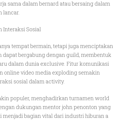
erja sama dalam bernard atau bersaing dalam
 lancar.
Interaksi Sosial
nya tempat bermain, tetapi juga menciptakan
in dapat bergabung dengan guild, membentuk
baru dalam dunia exclusive. Fitur komunikasi
ohn online video media exploding semakin
ksi sosial dalam activity.
akin populer, menghadirkan turnamen world
Dengan dukungan mentor john penonton yang
 menjadi bagian vital dari industri hiburan a