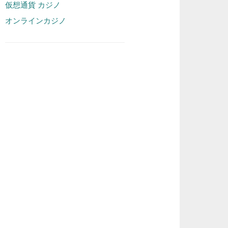
仮想通貨 カジノ
オンラインカジノ