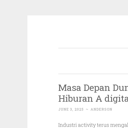
Skip
to
content
Masa Depan Dun
Hiburan A digita
JUNE 3, 2025
~
ANDERSON
Industri activity terus men