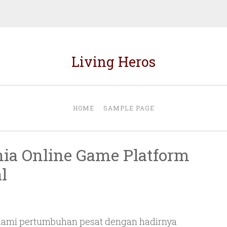
Living Heros
HOME
SAMPLE PAGE
ia Online Game Platform
l
galami pertumbuhan pesat dengan hadirnya