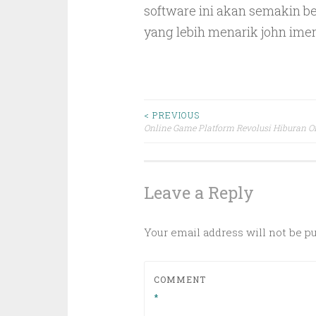
software ini akan semakin
yang lebih menarik john imer
Post
< PREVIOUS
Online Game Platform Revolusi Hiburan O
navigation
Leave a Reply
Your email address will not be p
COMMENT
*