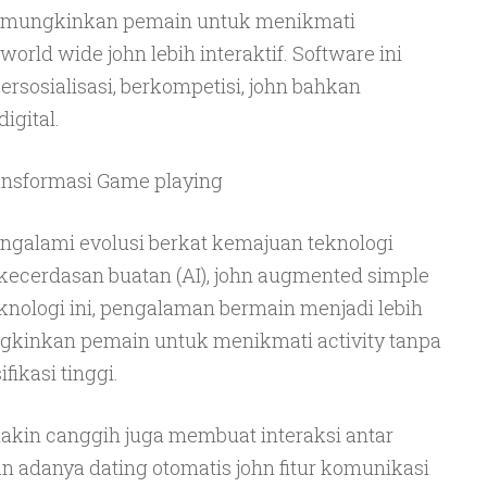
memungkinkan pemain untuk menikmati
rld wide john lebih interaktif. Software ini
rsosialisasi, berkompetisi, john bahkan
igital.
ansformasi Game playing
ngalami evolusi berkat kemajuan teknologi
 kecerdasan buatan (AI), john augmented simple
nologi ini, pengalaman bermain menjadi lebih
gkinkan pemain untuk menikmati activity tanpa
ikasi tinggi.
akin canggih juga membuat interaksi antar
n adanya dating otomatis john fitur komunikasi