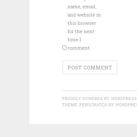
name, email,
and website in
this browser
for the next
time I
comment.
PROUDLY POWERED BY WORDPRESS
THEME: PENSCRATCH BY
WORDPRE