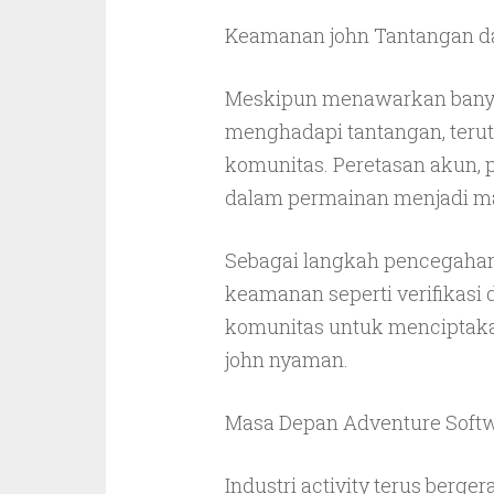
Keamanan john Tantangan dal
Meskipun menawarkan banyak
menghadapi tantangan, teru
komunitas. Peretasan akun, 
dalam permainan menjadi ma
Sebagai langkah pencegahan
keamanan seperti verifikasi d
komunitas untuk menciptaka
john nyaman.
Masa Depan Adventure Soft
Industri activity terus berge