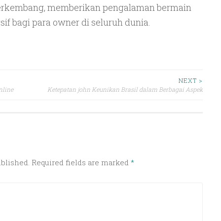
 berkembang, memberikan pengalaman bermain
sif bagi para owner di seluruh dunia.
NEXT >
nline
Ketepatan john Keunikan Brasil dalam Berbagai Aspek
ublished.
Required fields are marked
*