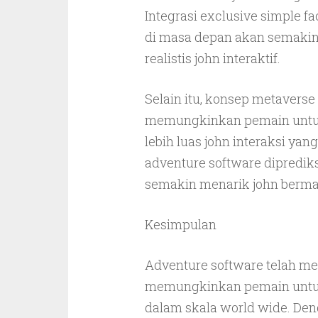
Integrasi exclusive simple fa
di masa depan akan semaki
realistis john interaktif.
Selain itu, konsep metaverse
memungkinkan pemain untuk 
lebih luas john interaksi ya
adventure software dipredik
semakin menarik john berma
Kesimpulan
Adventure software telah m
memungkinkan pemain untuk t
dalam skala world wide. Deng