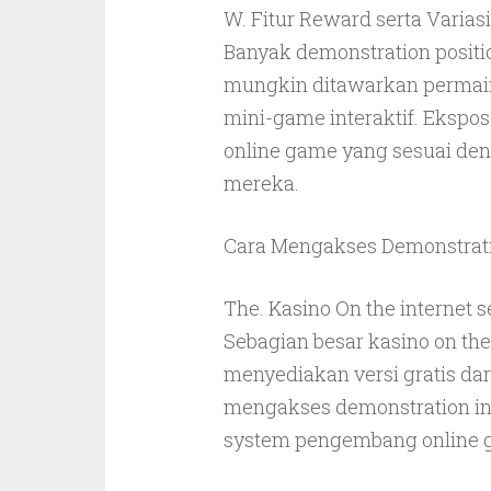
W. Fitur Reward serta Varias
Banyak demonstration posit
mungkin ditawarkan permaina
mini-game interaktif. Eksp
online game yang sesuai de
mereka.
Cara Mengakses Demonstratio
The. Kasino On the internet
Sebagian besar kasino on th
menyediakan versi gratis da
mengakses demonstration ini 
system pengembang online 