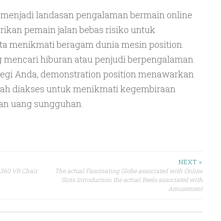
h menjadi landasan pengalaman bermain online
rikan pemain jalan bebas risiko untuk
rta menikmati beragam dunia mesin position.
g mencari hiburan atau penjudi berpengalaman
gi Anda, demonstration position menawarkan
dah diakses untuk menikmati kegembiraan
han uang sungguhan.
NEXT >
e 360 VR Chair
The actual Fascinating Globe associated with Online
Slots Introduction the actual Reels associated with
Amusement