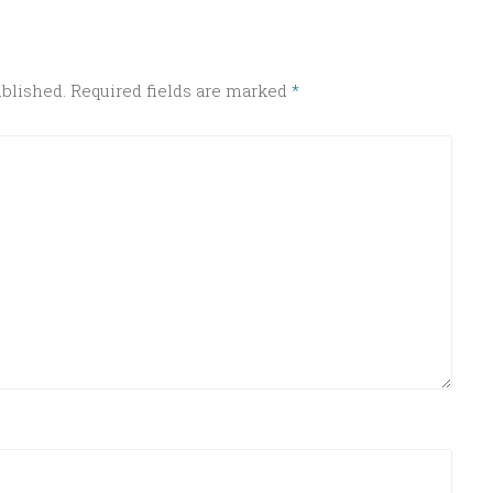
ublished.
Required fields are marked
*