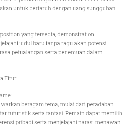
kan untuk bertaruh dengan uang sungguhan.
sition yang tersedia, demonstration
ajahi judul baru tanpa ragu akan potensi
 rasa petualangan serta penemuan dalam
 Fitur:
game:
awarkan beragam tema, mulai dari peradaban
tar futuristik serta fantasi. Pemain dapat memilih
rensi pribadi serta menjelajahi narasi menawan.