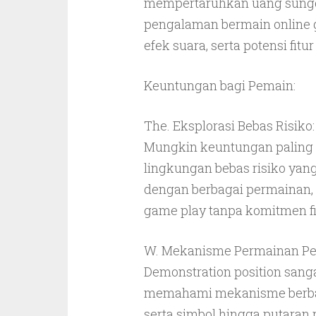
mempertaruhkan uang sung
pengalaman bermain online 
efek suara, serta potensi fitu
Keuntungan bagi Pemain:
The. Eksplorasi Bebas Risiko:
Mungkin keuntungan paling s
lingkungan bebas risiko yan
dengan berbagai permainan, 
game play tanpa komitmen fi
W. Mekanisme Permainan Pe
Demonstration position sang
memahami mekanisme berbaga
serta simbol hingga putara