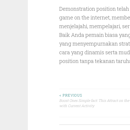
Demonstration position tela
game on the internet, membe
menjelajahi, mempelajari, se
Baik Anda pemain biasa yan
yang menyempurnakan strate
cara yang dinamis serta mu
position tanpa tekanan taru
Post
< PREVIOUS
Boost Ones Simple fact: This Attract on th
with Current Activity
navigation