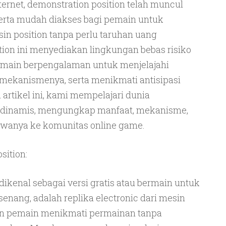
ternet, demonstration position telah muncul
erta mudah diakses bagi pemain untuk
n position tanpa perlu taruhan uang
ion ini menyediakan lingkungan bebas risiko
emain berpengalaman untuk menjelajahi
ekanismenya, serta menikmati antisipasi
rtikel ini, kami mempelajari dunia
g dinamis, mengungkap manfaat, mekanisme,
awanya ke komunitas online game.
ition:
dikenal sebagai versi gratis atau bermain untuk
enang, adalah replika electronic dari mesin
n pemain menikmati permainan tanpa