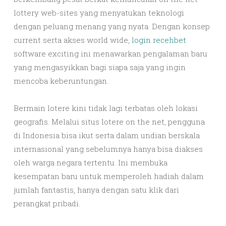
lottery web-sites yang menyatukan teknologi
dengan peluang menang yang nyata. Dengan konsep
current serta akses world wide,
login recehbet
software exciting ini menawarkan pengalaman baru
yang mengasyikkan bagi siapa saja yang ingin
mencoba keberuntungan.
Bermain lotere kini tidak lagi terbatas oleh lokasi
geografis. Melalui situs lotere on the net, pengguna
di Indonesia bisa ikut serta dalam undian berskala
internasional yang sebelumnya hanya bisa diakses
oleh warga negara tertentu. Ini membuka
kesempatan baru untuk memperoleh hadiah dalam
jumlah fantastis, hanya dengan satu klik dari
perangkat pribadi.