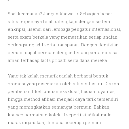
Soal keamanan? Jangan khawatir. Sebagian besar
situs terpercaya telah dilengkapi dengan sistem
enkripsi, lisensi dari lembaga pengatur internasional,
serta exam berkala yang memastikan setiap undian
berlangsung adil serta transparan. Dengan demikian,
pemain dapat bermain dengan tenang serta merasa
aman terhadap facts pribadi serta dana mereka.
Yang tak kalah menarik adalah berbagai bentuk
promosi yang disediakan oleh situs-situs ini. Diskon
pembelian tiket, undian eksklusif, hadiah loyalitas,
hingga method afiliasi menjadi daya tarik tersendiri
yang meningkatkan semangat bermain. Bahkan,
konsep permainan kolektif seperti sindikat mulai
marak digunakan, di mana beberapa pemain