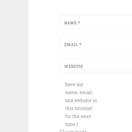
NAME
*
EMAIL
*
WEBSITE
Save my
name, email,
and website in
this browser
for the next
time I