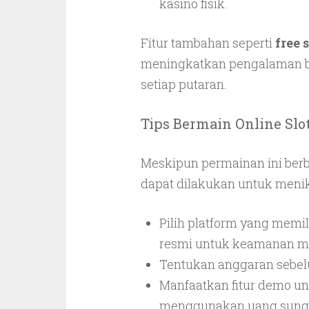
kasino fisik.
Fitur tambahan seperti
free 
meningkatkan pengalaman b
setiap putaran.
Tips Bermain Online Slo
Meskipun permainan ini berb
dapat dilakukan untuk meni
Pilih platform yang memil
resmi untuk keamanan m
Tentukan anggaran sebel
Manfaatkan fitur demo u
menggunakan uang sung