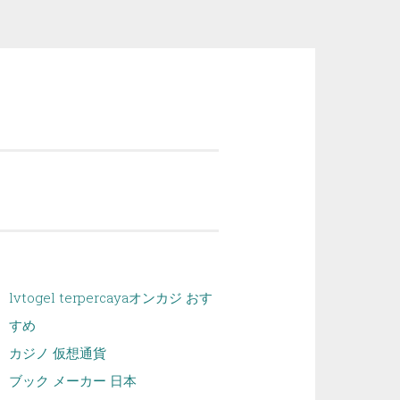
lvtogel terpercaya
オンカジ おす
すめ
カジノ 仮想通貨
ブック メーカー 日本