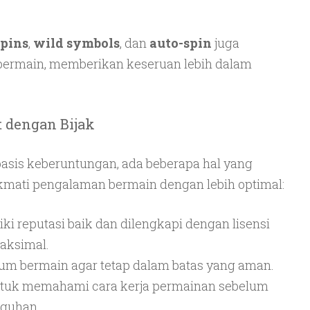
spins
,
wild symbols
, dan
auto-spin
juga
ermain, memberikan keseruan lebih dalam
t dengan Bijak
asis keberuntungan, ada beberapa hal yang
kmati pengalaman bermain dengan lebih optimal:
iki reputasi baik dan dilengkapi dengan lisensi
aksimal.
um bermain agar tetap dalam batas yang aman.
ntuk memahami cara kerja permainan sebelum
guhan.