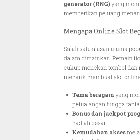
generator (RNG)
yang memas
memberikan peluang menang
Mengapa Online Slot Beg
Salah satu alasan utama pop
dalam dimainkan. Pemain tid
cukup menekan tombol dan me
menarik membuat slot online 
Tema beragam
yang meng
petualangan hingga fantas
Bonus dan jackpot prog
hadiah besar.
Kemudahan akses
melal