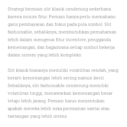
Strategi bermain slit klasik cenderung sederhana
karena minim fitur. Pemain hanya perlu memahami
garis pembayaran dan fokus pada pola simbol. Slit
fashionable, sebaliknya, membutuhkan pemahaman
lebih dalam mengenai fitur incentive, pengganda
kemenangan, dan bagaimana setiap simbol bekerja
dalam sistem yang lebih kompleks.
Slit klasik biasanya memiliki volatilitas rendah, yang
berarti kemenangan lebih sering namun kecil.
Sebaliknya, slit fashionable cenderung memiliki
volatilitas tinggi, menawarkan kemenangan besar
tetapi lebih jarang. Pemain harus menentukan
apakah mereka lebih suka permainan santai atau
tantangan yang lebih intens.