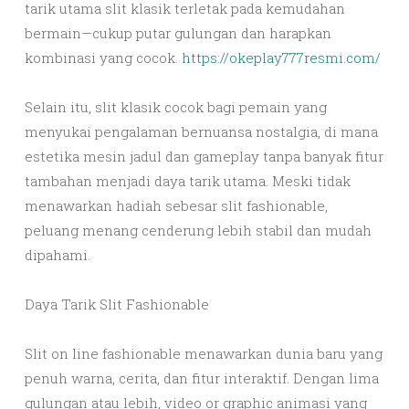
tarik utama slit klasik terletak pada kemudahan
bermain—cukup putar gulungan dan harapkan
kombinasi yang cocok.
https://okeplay777resmi.com/
Selain itu, slit klasik cocok bagi pemain yang
menyukai pengalaman bernuansa nostalgia, di mana
estetika mesin jadul dan gameplay tanpa banyak fitur
tambahan menjadi daya tarik utama. Meski tidak
menawarkan hadiah sebesar slit fashionable,
peluang menang cenderung lebih stabil dan mudah
dipahami.
Daya Tarik Slit Fashionable
Slit on line fashionable menawarkan dunia baru yang
penuh warna, cerita, dan fitur interaktif. Dengan lima
gulungan atau lebih, video or graphic animasi yang