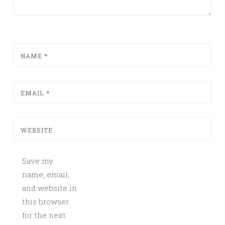
NAME
*
EMAIL
*
WEBSITE
Save my
name, email,
and website in
this browser
for the next