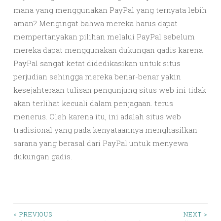
mana yang menggunakan PayPal yang ternyata lebih
aman? Mengingat bahwa mereka harus dapat
mempertanyakan pilihan melalui PayPal sebelum
mereka dapat menggunakan dukungan gadis karena
PayPal sangat ketat didedikasikan untuk situs
perjudian sehingga mereka benar-benar yakin
kesejahteraan tulisan pengunjung situs web ini tidak
akan terlihat kecuali dalam penjagaan. terus
menerus. Oleh karena itu, ini adalah situs web
tradisional yang pada kenyataannya menghasilkan
sarana yang berasal dari PayPal untuk menyewa
dukungan gadis.
Post
< PREVIOUS
NEXT >