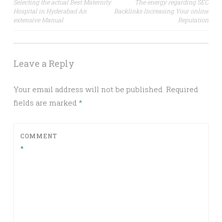
Selecting the actual Best Maternity
The energy regarding SEO
Hospital in Hyderabad An
Backlinks Increasing Your online
navigation
extensive Manual
Reputation
Leave a Reply
Your email address will not be published.
Required
fields are marked
*
COMMENT
*