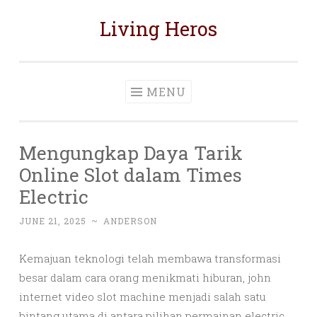
Living Heros
Skip
to
content
MENU
Mengungkap Daya Tarik
Online Slot dalam Times
Electric
JUNE 21, 2025
~
ANDERSON
Kemajuan teknologi telah membawa transformasi
besar dalam cara orang menikmati hiburan, john
internet video slot machine menjadi salah satu
bintang utama di antara pilihan permainan electric.