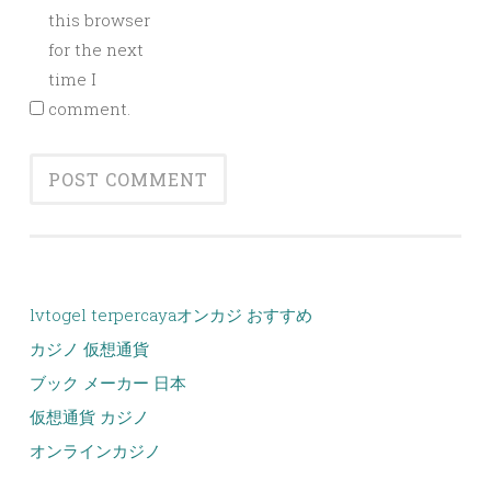
this browser
for the next
time I
comment.
lvtogel terpercaya
オンカジ おすすめ
カジノ 仮想通貨
ブック メーカー 日本
仮想通貨 カジノ
オンラインカジノ