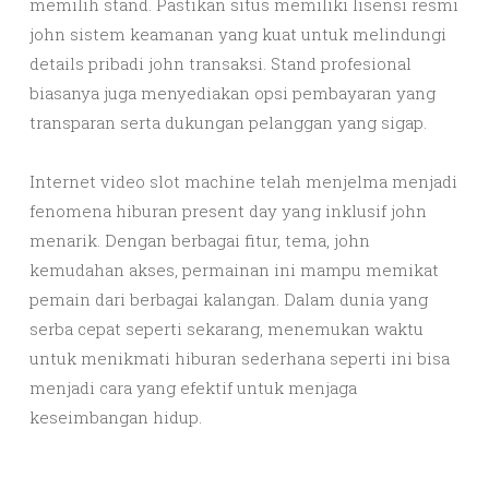
memilih stand. Pastikan situs memiliki lisensi resmi
john sistem keamanan yang kuat untuk melindungi
details pribadi john transaksi. Stand profesional
biasanya juga menyediakan opsi pembayaran yang
transparan serta dukungan pelanggan yang sigap.
Internet video slot machine telah menjelma menjadi
fenomena hiburan present day yang inklusif john
menarik. Dengan berbagai fitur, tema, john
kemudahan akses, permainan ini mampu memikat
pemain dari berbagai kalangan. Dalam dunia yang
serba cepat seperti sekarang, menemukan waktu
untuk menikmati hiburan sederhana seperti ini bisa
menjadi cara yang efektif untuk menjaga
keseimbangan hidup.