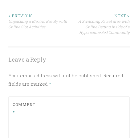
Post
< PREVIOUS
NEXT >
Unpacking a Electric Beauty with
A Switching Facial area with
Online Slot Activities
Online Betting inside of a
navigation
Hyperconnected Community
Leave a Reply
Your email address will not be published.
Required
fields are marked
*
COMMENT
*