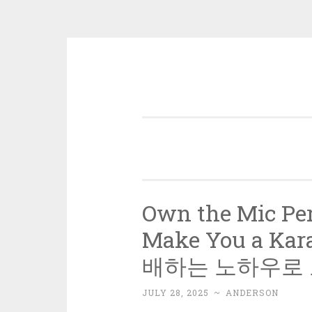
Skip
to
content
Own the Mic Pe
Make You a Ka
배하는 노하우로 
JULY 28, 2025
~
ANDERSON