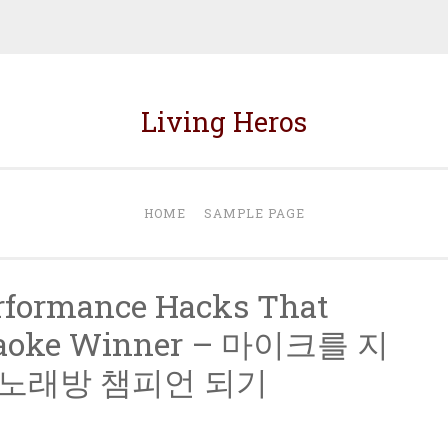
Living Heros
HOME
SAMPLE PAGE
rformance Hacks That
raoke Winner – 마이크를 지
노래방 챔피언 되기