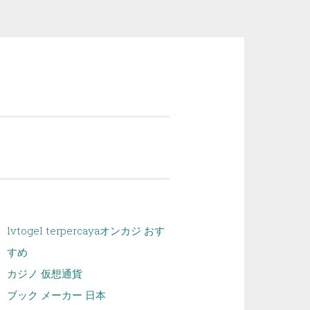
lvtogel terpercaya
オンカジ おす
すめ
カジノ 仮想通貨
ブック メーカー 日本