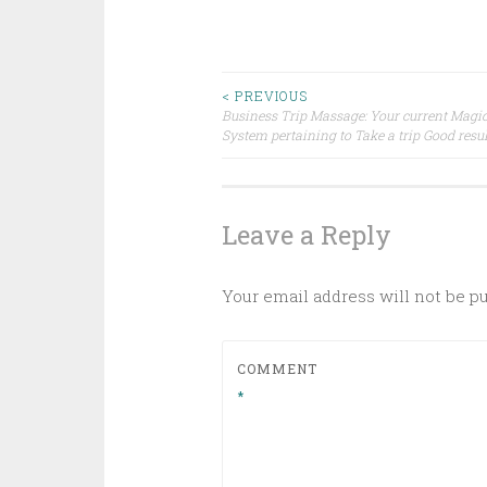
Post
< PREVIOUS
Business Trip Massage: Your current Magi
System pertaining to Take a trip Good resul
navigation
Leave a Reply
Your email address will not be p
COMMENT
*